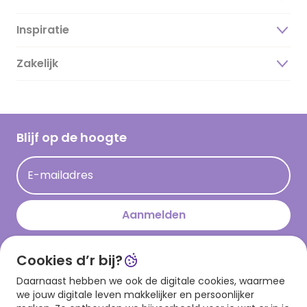
Inspiratie
Over ons
Duurzaamheid
Zakelijk
Magazine
Vacatures
Inspiratieteksten
Inloggen retailer
Werken bij Hallmark
Cadeau inspiratie
Hallmark Kaartclub
Blijf op de hoogte
Op kamp gedichten en versjes
Acties
Leuke en grappige op kamp teksten
E-mailadres
Persberichten
kamppost inspiratie
Aanmelden
Cookies d’r bij?
Download onze app
Daarnaast hebben we ook de digitale cookies, waarmee
we jouw digitale leven makkelijker en persoonlijker