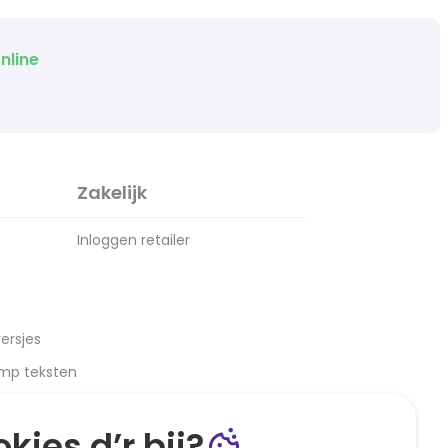
nline
Zakelijk
Inloggen retailer
ersjes
amp teksten
kies d’r bij?