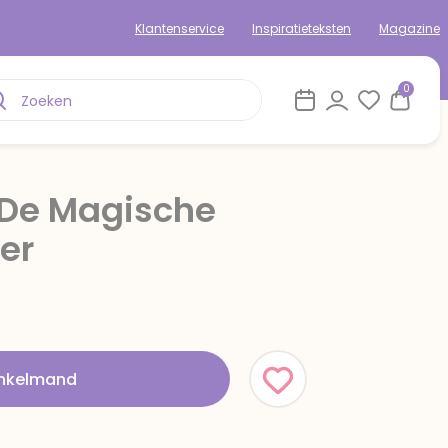
Klantenservice
Inspiratieteksten
Magazine
0
 De Magische
er
inkelmand