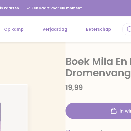
is kaarten
Een kaart voor elk moment
Op kamp
Verjaardag
Beterschap
Boek Mila En
Dromenvang
19,99
In w