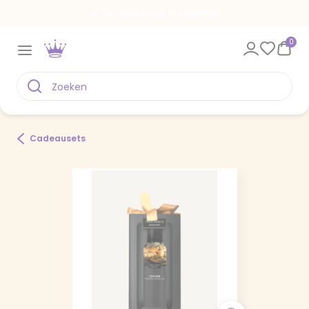
Een kaart voor elk moment
0
Cadeausets