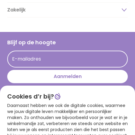
Duurzaamheid
Zakelijk
Magazine
Vacatures
Inspiratieteksten
Inloggen retailer
Werken bij Hallmark
Cadeau inspiratie
Hallmark Kaartclub
Blijf op de hoogte
Op kamp gedichten en versjes
Acties
Leuke en grappige op kamp teksten
E-mailadres
Persberichten
kamppost inspiratie
Aanmelden
Cookies d’r bij?
Download onze app
Daarnaast hebben we ook de digitale cookies, waarmee
we jouw digitale leven makkelijker en persoonlijker
maken. Zo onthouden we bijvoorbeeld voor je wat er in je
winkelmandje zat, verbeteren we steeds onze website en
laten we je als eerst producten zien die het best passen