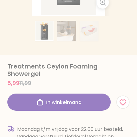
Treatments Ceylon Foaming
Showergel
Price reduced from
to
5,99
11,99
In winkelmand
Maandag t/m vrijdag voor 22:00 uur besteld,
vandaag verstuurd. Liefdevol verpakt en