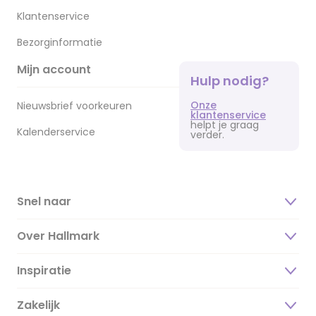
Klantenservice
Bezorginformatie
Mijn account
Hulp nodig?
Onze
Nieuwsbrief voorkeuren
klantenservice
helpt je graag
Kalenderservice
verder.
Snel naar
Over Hallmark
Inspiratie
Over ons
Duurzaamheid
Zakelijk
Magazine