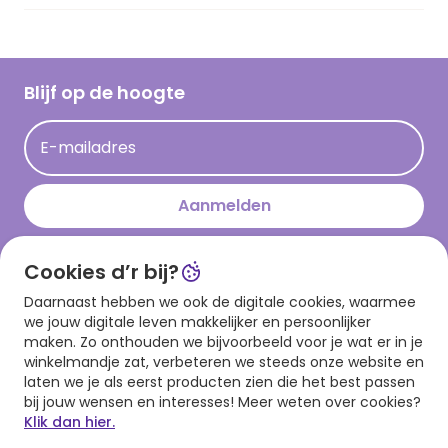
Vacatures
Inspiratieteksten
Inloggen retailer
Werken bij Hallmark
Cadeau inspiratie
Hallmark Kaartclub
Blijf op de hoogte
Op kamp gedichten en versjes
Acties
Leuke en grappige op kamp teksten
E-mailadres
Persberichten
kamppost inspiratie
Aanmelden
Cookies d’r bij?
Download onze app
Daarnaast hebben we ook de digitale cookies, waarmee
we jouw digitale leven makkelijker en persoonlijker
maken. Zo onthouden we bijvoorbeeld voor je wat er in je
winkelmandje zat, verbeteren we steeds onze website en
laten we je als eerst producten zien die het best passen
bij jouw wensen en interesses! Meer weten over cookies?
Klik dan hier.