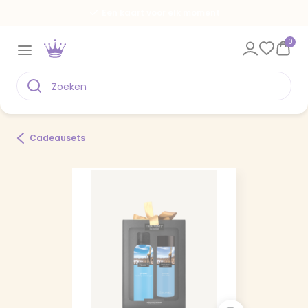
Een kaart voor elk moment
0
Cadeausets