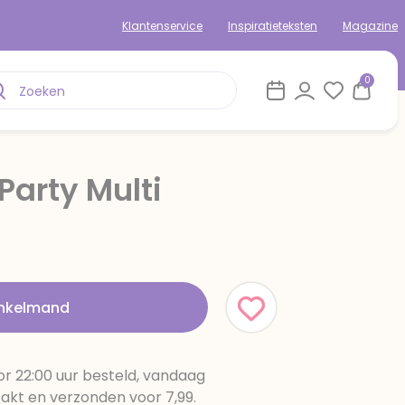
Klantenservice
Inspiratieteksten
Magazine
0
 Party Multi
rom
inkelmand
r 22:00 uur besteld, vandaag
pakt en verzonden voor 7,99.