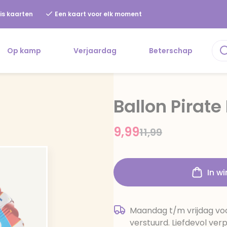
is kaarten
Een kaart voor elk moment
Op kamp
Verjaardag
Beterschap
Ballon Pirate
9,99
Price reduced f
to
11,99
In w
Maandag t/m vrijdag voo
verstuurd. Liefdevol ver