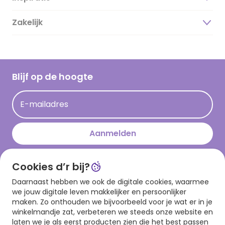
Duurzaamheid
Zakelijk
Magazine
Vacatures
Inspiratieteksten
Inloggen retailer
Werken bij Hallmark
Cadeau inspiratie
Hallmark Kaartclub
Blijf op de hoogte
Op kamp gedichten en versjes
Acties
Leuke en grappige op kamp teksten
E-mailadres
Persberichten
kamppost inspiratie
Aanmelden
Cookies d’r bij?
Download onze app
Daarnaast hebben we ook de digitale cookies, waarmee
we jouw digitale leven makkelijker en persoonlijker
maken. Zo onthouden we bijvoorbeeld voor je wat er in je
winkelmandje zat, verbeteren we steeds onze website en
laten we je als eerst producten zien die het best passen