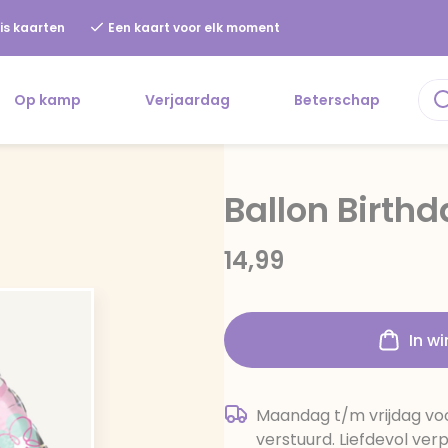
is kaarten
Een kaart voor elk moment
Op kamp
Verjaardag
Beterschap
Ballon Birthd
14,99
In w
Maandag t/m vrijdag voo
verstuurd. Liefdevol ver