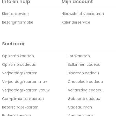
Info en hulp
Mijn account
Klantenservice
Nieuwsbrief voorkeuren
Bezorginformatie
Kalenderservice
Snel naar
Op kamp kaarten
Fotokaarten
Op kamp cadeaus
Ballonnen cadeau
Verjaardagskaarten
Bloemen cadeau
Verjaardagskaarten man
Chocolade cadeau
Verjaardagskaarten vrouw
Verjaardag cadeau
Complimentenkaarten
Geboorte cadeau
Beterschapskaarten
Cadeau man
Bedanktkaarten
Cadeau vrouw