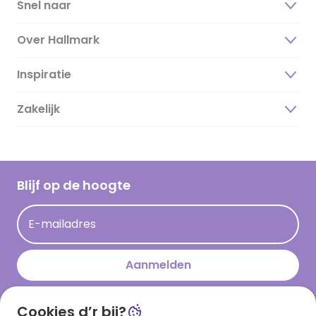
Snel naar
Over Hallmark
Inspiratie
Over ons
Duurzaamheid
Zakelijk
Magazine
Vacatures
Inspiratieteksten
Inloggen retailer
Werken bij Hallmark
Cadeau inspiratie
Hallmark Kaartclub
Blijf op de hoogte
Op kamp gedichten en versjes
Acties
Leuke en grappige op kamp teksten
E-mailadres
Persberichten
kamppost inspiratie
Aanmelden
Cookies d’r bij?