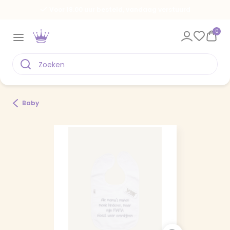
Voor 18.00 uur besteld, vandaag verstuurd
0
Baby