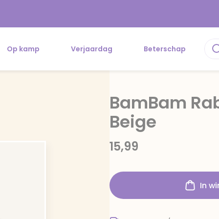
Op kamp
Verjaardag
Beterschap
BamBam Rabb
Beige
15,99
In w