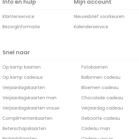
Info en hulp
Mijn account
Klantenservice
Nieuwsbrief voorkeuren
Bezorginformatie
Kalenderservice
Snel naar
Op kamp kaarten
Fotokaarten
Op kamp cadeaus
Ballonnen cadeau
Verjaardagskaarten
Bloemen cadeau
Verjaardagskaarten man
Chocolade cadeau
Verjaardagskaarten vrouw
Verjaardag cadeau
Complimentenkaarten
Geboorte cadeau
Beterschapskaarten
Cadeau man
Bedanktkaarten
Cadeau vrouw