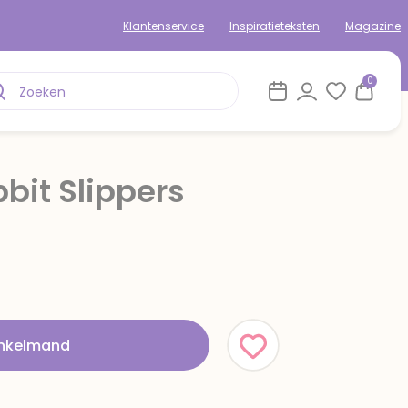
Klantenservice
Inspiratieteksten
Magazine
0
it Slippers
inkelmand