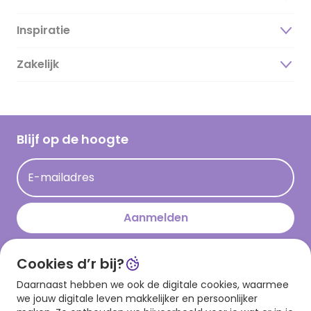
Inspiratie
Over ons
Duurzaamheid
Zakelijk
Magazine
Vacatures
Inspiratieteksten
Inloggen retailer
Werken bij Hallmark
Cadeau inspiratie
Hallmark Kaartclub
Blijf op de hoogte
Op kamp gedichten en versjes
Acties
Leuke en grappige op kamp teksten
E-mailadres
Persberichten
kamppost inspiratie
Aanmelden
Cookies d’r bij?
Download onze app
Daarnaast hebben we ook de digitale cookies, waarmee
we jouw digitale leven makkelijker en persoonlijker