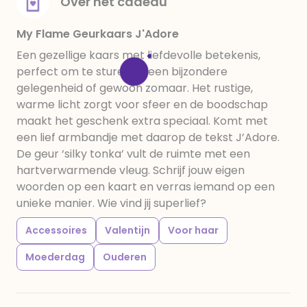
Over het cadeau
My Flame Geurkaars J'Adore
Een gezellige kaars met liefdevolle betekenis,
perfect om te sturen bij een bijzondere
gelegenheid of gewoon zomaar. Het rustige,
warme licht zorgt voor sfeer en de boodschap
maakt het geschenk extra speciaal. Komt met
een lief armbandje met daarop de tekst J’Adore.
De geur ‘silky tonka’ vult de ruimte met een
hartverwarmende vleug. Schrijf jouw eigen
woorden op een kaart en verras iemand op een
unieke manier. Wie vind jij superlief?
Accessoires
Valentijn
Voor haar
Moederdag
Ouderen