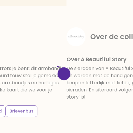
Over de coll
Over A Beautiful Story
rots je bent; dit armbandje
De sieraden van A Beautiful
rd touw stel je gemakkelijk
en worden met de hand gemaa
ls armbandjes en horloges.
knopen letterlijk met liefde,
ke kaart die we voor je
sieraden. En uiteraard volgen
story' is!
d
Brievenbus