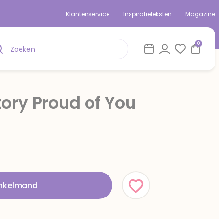
Klantenservice
Inspiratieteksten
Magazine
0
tory Proud of You
inkelmand