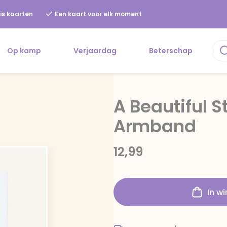
is kaarten
Een kaart voor elk moment
Op kamp
Verjaardag
Beterschap
A Beautiful S
Armband
12,99
In w