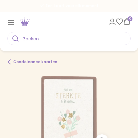
Een kaart voor elk moment
0
Condoleance kaarten