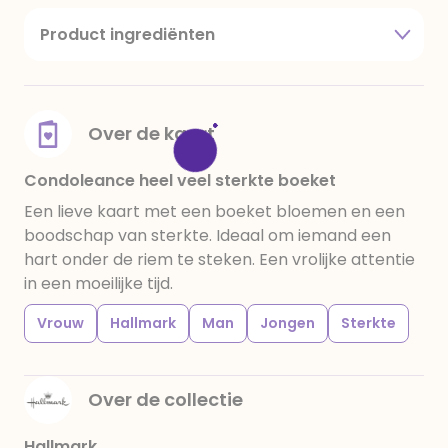
Product ingrediënten
suiker, cacaoboter, volle melkpoeder,
amandelen,cacaomassa, emulgator (sojalecithine),
natuurlijk vanille aroma, stabilisator: E420,
voedingszuur: citroenzuur E 330, verdikkingsmiddel
Over de kaart
E415, water, bevochtigingsmiddel E422, emulgator:
E433, kleurstoffen: E102, E110, E122: kan de activiteit en
Condoleance heel veel sterkte boeket
concentratie van kinderen negatief be√Ønvloeden,
Een lieve kaart met een boeket bloemen en een
E133, E151. Chocolade bevat ten minste 34%
boodschap van sterkte. Ideaal om iemand een
cacaobestanddelen. Kan sporen van gluten
hart onder de riem te steken. Een vrolijke attentie
bevatten. Koel en droog bewaren.
in een moeilijke tijd.
Vrouw
Hallmark
Man
Jongen
Sterkte
Over de collectie
Hallmark