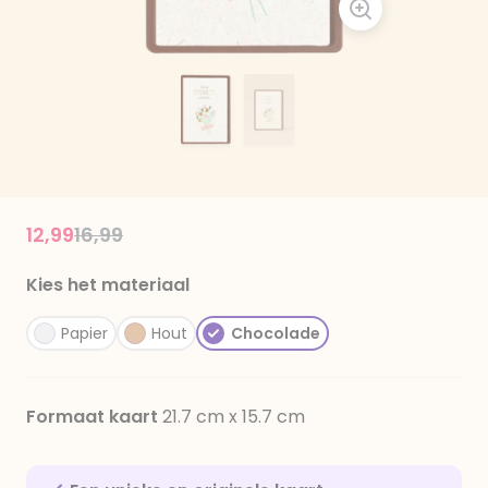
Price reduced from
to
12,99
16,99
Kies het materiaal
Papier
Hout
Chocolade
Formaat kaart
21.7 cm x 15.7 cm