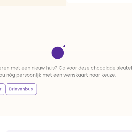
cacaomassa, emulgator (so
aroma, stabilisator: E420,
verdikkingsmiddel E415, 
emulgator: E433, kleurstoffe
eren met een nieuw huis? Ga voor deze chocolade sleutel
eau nóg persoonlijk met een wenskaart naar keuze.
r
Brievenbus