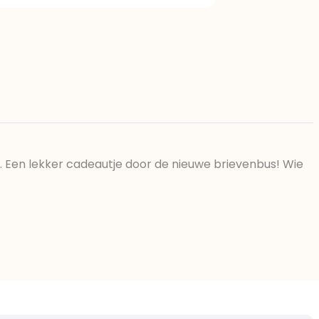
jalecithine), natuurlijk vanille
 voedingszuur: citroenzuur E330,
water, bevochtigingsmiddel E422,
n: E102, E110, E122, E133, E151
. Een lekker cadeautje door de nieuwe brievenbus! Wie