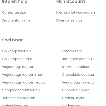
Info en hulp
Mijn account
Klantenservice
Nieuwsbrief voorkeuren
Bezorginformatie
Kalenderservice
Snel naar
Op kamp kaarten
Fotokaarten
Op kamp cadeaus
Ballonnen cadeau
Verjaardagskaarten
Bloemen cadeau
Verjaardagskaarten man
Chocolade cadeau
Verjaardagskaarten vrouw
Verjaardag cadeau
Complimentenkaarten
Geboorte cadeau
Beterschapskaarten
Cadeau man
Bedanktkaarten
Cadeau vrouw