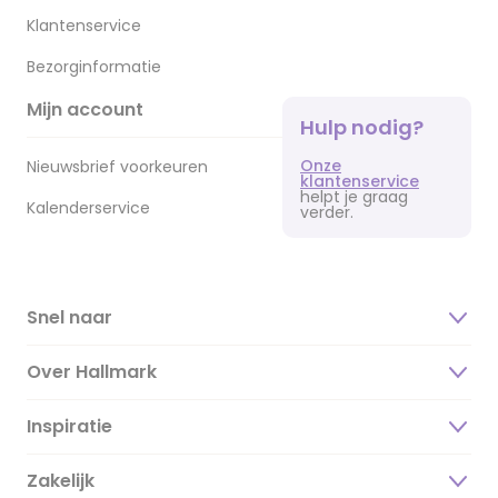
Klantenservice
Bezorginformatie
Mijn account
Hulp nodig?
Onze
Nieuwsbrief voorkeuren
klantenservice
helpt je graag
Kalenderservice
verder.
Snel naar
Over Hallmark
Inspiratie
Over ons
Duurzaamheid
Zakelijk
Magazine