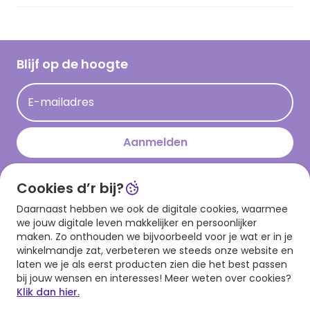
Vacatures
Inspiratieteksten
Inloggen retailer
Werken bij Hallmark
Cadeau inspiratie
Hallmark Kaartclub
Blijf op de hoogte
Op kamp gedichten en versjes
Acties
Leuke en grappige op kamp teksten
E-mailadres
Persberichten
kamppost inspiratie
Aanmelden
Cookies d’r bij?
Download onze app
Daarnaast hebben we ook de digitale cookies, waarmee
we jouw digitale leven makkelijker en persoonlijker
maken. Zo onthouden we bijvoorbeeld voor je wat er in je
winkelmandje zat, verbeteren we steeds onze website en
laten we je als eerst producten zien die het best passen
bij jouw wensen en interesses! Meer weten over cookies?
Klik dan hier.