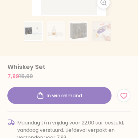
Whiskey Set
Price reduced from
to
7,99
15,99
In winkelmand
Maandag t/m vrijdag voor 22:00 uur besteld,
vandaag verstuurd. Liefdevol verpakt en
verzonden voor 7,99.