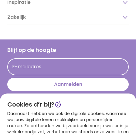
Inspiratie
Over ons
Duurzaamheid
Zakelijk
Magazine
Vacatures
Inspiratieteksten
Inloggen retailer
Werken bij Hallmark
Cadeau inspiratie
Hallmark Kaartclub
Blijf op de hoogte
Op kamp gedichten en versjes
Acties
Leuke en grappige op kamp teksten
E-mailadres
Persberichten
kamppost inspiratie
Aanmelden
Cookies d’r bij?
Download onze app
Daarnaast hebben we ook de digitale cookies, waarmee
we jouw digitale leven makkelijker en persoonlijker
maken. Zo onthouden we bijvoorbeeld voor je wat er in je
winkelmandje zat, verbeteren we steeds onze website en