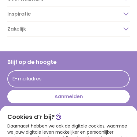
Inspiratie
Over ons
Duurzaamheid
Zakelijk
Magazine
Vacatures
Inspiratieteksten
Inloggen retailer
Werken bij Hallmark
Cadeau inspiratie
Hallmark Kaartclub
Blijf op de hoogte
Op kamp gedichten en versjes
Acties
Leuke en grappige op kamp teksten
E-mailadres
Persberichten
kamppost inspiratie
Aanmelden
Cookies d’r bij?
Download onze app
Daarnaast hebben we ook de digitale cookies, waarmee
we jouw digitale leven makkelijker en persoonlijker