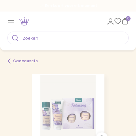
Een kaart voor elk moment
0
Cadeausets