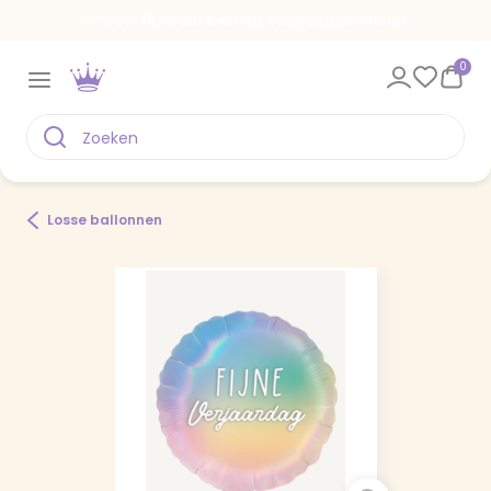
Voor 18.00 uur besteld, vandaag verstuurd
0
Losse ballonnen