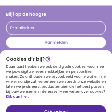
Inloggen retailer
Werken bij Hallmark
Cadeau inspiratie
Hallmark Kaartclub
Blijf op de hoogte
Op kamp gedichten en versjes
Acties
Leuke en grappige op kamp teksten
E-mailadres
Persberichten
kamppost inspiratie
Aanmelden
Cookies d’r bij?
Download onze app
Daarnaast hebben we ook de digitale cookies, waarmee
we jouw digitale leven makkelijker en persoonlijker
maken. Zo onthouden we bijvoorbeeld voor je wat er in je
winkelmandje zat, verbeteren we steeds onze website en
laten we je als eerst producten zien die het best passen
bij jouw wensen en interesses! Meer weten over cookies?
Klik dan hier.
Algemene voorwaarden
Privacy statement
Cookies
© 1999 - 2025 Hallmark
Oké, prima!