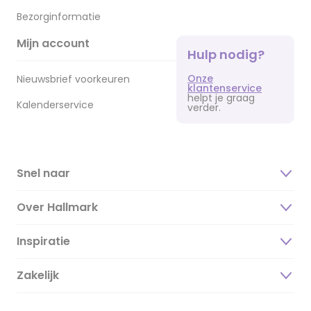
Bezorginformatie
Mijn account
Hulp nodig?
Onze
Nieuwsbrief voorkeuren
klantenservice
helpt je graag
Kalenderservice
verder.
Snel naar
Over Hallmark
Inspiratie
Over ons
Duurzaamheid
Zakelijk
Magazine
Vacatures
Inspiratieteksten