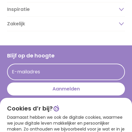
Inspiratie
Over ons
Duurzaamheid
Zakelijk
Magazine
Vacatures
Inspiratieteksten
Inloggen retailer
Werken bij Hallmark
Cadeau inspiratie
Hallmark Kaartclub
Blijf op de hoogte
Op kamp gedichten en versjes
Acties
Leuke en grappige op kamp teksten
E-mailadres
Persberichten
kamppost inspiratie
Aanmelden
Cookies d’r bij?
Download onze app
Daarnaast hebben we ook de digitale cookies, waarmee
we jouw digitale leven makkelijker en persoonlijker
maken. Zo onthouden we bijvoorbeeld voor je wat er in je