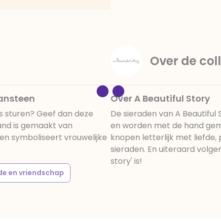
Over de coll
ansteen
Over A Beautiful Story
ns sturen? Geef dan deze
De sieraden van A Beautiful
and is gemaakt van
en worden met de hand gemaa
n symboliseert vrouwelijke
knopen letterlijk met liefde,
sieraden. En uiteraard volgen
story' is!
de en vriendschap