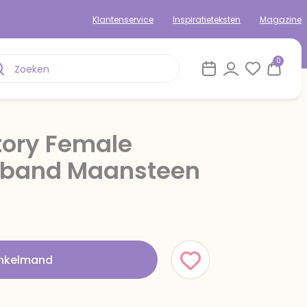
Klantenservice
Inspiratieteksten
Magazine
0
Story Female
band Maansteen
inkelmand