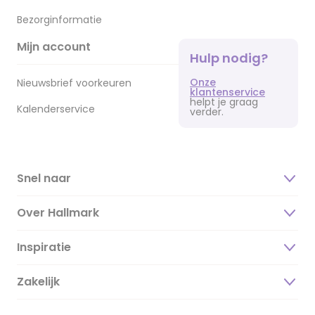
Bezorginformatie
Mijn account
Hulp nodig?
Onze
Nieuwsbrief voorkeuren
klantenservice
helpt je graag
Kalenderservice
verder.
Snel naar
Over Hallmark
Inspiratie
Over ons
Duurzaamheid
Zakelijk
Magazine
Vacatures
Inspiratieteksten