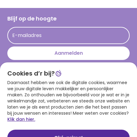
Inloggen retailer
Werken bij Hallmark
Cadeau inspiratie
Hallmark Kaartclub
Blijf op de hoogte
Op kamp gedichten en versjes
Acties
Leuke en grappige op kamp teksten
E-mailadres
Persberichten
kamppost inspiratie
Aanmelden
Cookies d’r bij?
Download onze app
Daarnaast hebben we ook de digitale cookies, waarmee
we jouw digitale leven makkelijker en persoonlijker
maken. Zo onthouden we bijvoorbeeld voor je wat er in je
winkelmandje zat, verbeteren we steeds onze website en
laten we je als eerst producten zien die het best passen
bij jouw wensen en interesses! Meer weten over cookies?
Klik dan hier.
Algemene voorwaarden
Privacy statement
Cookies
© 1999 - 2025 Hallmark